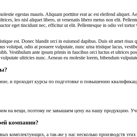
olestie egestas mauris. Aliquam porttitor erat ac est eleifend aliquet. 
ultrices, leo nisl aliquet libero, ut venenatis libero metus non elit. Pell
tor eget tincidunt nec, efficitur ut elit. Pellentesque in odio vel tortor v
istique est. Donec blandit orci in euismod dapibus. Duis sit amet risus qu
s volutpat, odio at posuere vulputate, nunc urna tristique lacus, vesti
s nibh. Vestibulum ante ipsum primis in faucibus orci luctus et ultrices 
, vulputate ultricies nunc. Aenean eu molestie lorem, bibendum vulputat
ты?
ние, и проходит курсы по подготовке и повышению квалификац
рим на вещи, поэтому не завышаем цену на нашу продукцию. Учи
воей компании?
овых комплектующих, а так-же у нас несколько производств эти