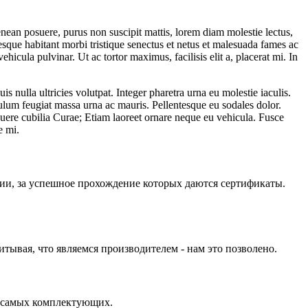
Aenean posuere, purus non suscipit mattis, lorem diam molestie lectus,
entesque habitant morbi tristique senectus et netus et malesuada fames ac
ehicula pulvinar. Ut ac tortor maximus, facilisis elit a, placerat mi. In
is nulla ultricies volutpat. Integer pharetra urna eu molestie iaculis.
bulum feugiat massa urna ac mauris. Pellentesque eu sodales dolor.
posuere cubilia Curae; Etiam laoreet ornare neque eu vehicula. Fusce
e mi.
ии, за успешное прохождение которых даются сертификаты.
тывая, что являемся производителем - нам это позволено.
х самых комплектующих.