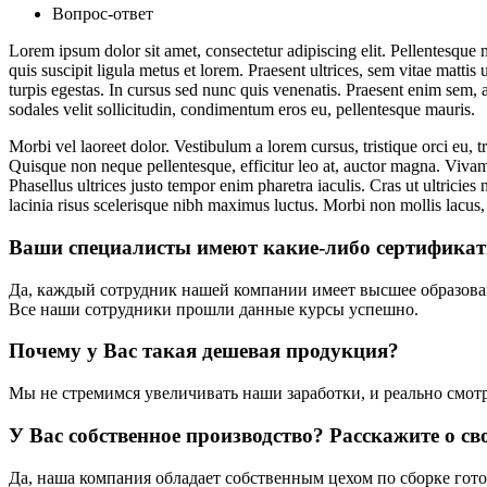
Вопрос-ответ
Lorem ipsum dolor sit amet, consectetur adipiscing elit. Pellentesque m
quis suscipit ligula metus et lorem. Praesent ultrices, sem vitae mattis 
turpis egestas. In cursus sed nunc quis venenatis. Praesent enim sem, auc
sodales velit sollicitudin, condimentum eros eu, pellentesque mauris.
Morbi vel laoreet dolor. Vestibulum a lorem cursus, tristique orci eu, tr
Quisque non neque pellentesque, efficitur leo at, auctor magna. Vivamu
Phasellus ultrices justo tempor enim pharetra iaculis. Cras ut ultricie
lacinia risus scelerisque nibh maximus luctus. Morbi non mollis lacus
Ваши специалисты имеют какие-либо сертифика
Да, каждый сотрудник нашей компании имеет высшее образова
Все наши сотрудники прошли данные курсы успешно.
Почему у Вас такая дешевая продукция?
Мы не стремимся увеличивать наши заработки, и реально смот
У Вас собственное производство? Расскажите о с
Да, наша компания обладает собственным цехом по сборке гот